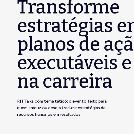
Transforme
estratégias 
planos de aç
executáveis e
na carreira
RH Talks com tema tático: o evento feito para
quem traduz ou deseja traduzir estratégias de
recursos humanos em resultados.