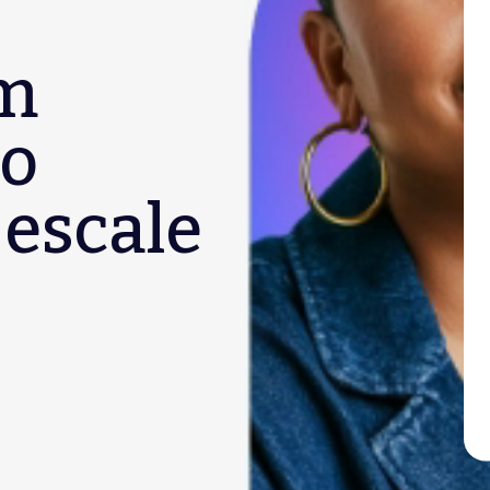
em
ão
 escale