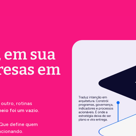
, em sua
presas em
 outro, rotinas
eio foi um vazio.
 Que define quem
ncionando.