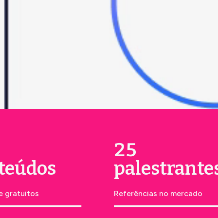
5
25
teúdos
palestrante
e gratuitos
Referências no mercado