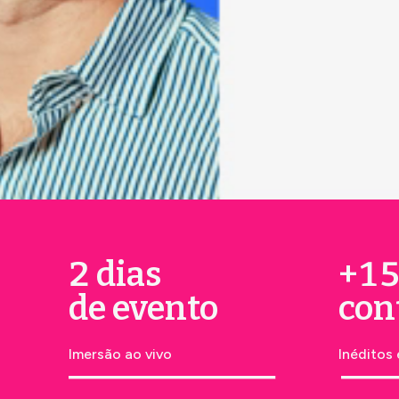
2 dias
+1
de evento
con
Imersão ao vivo
Inéditos 