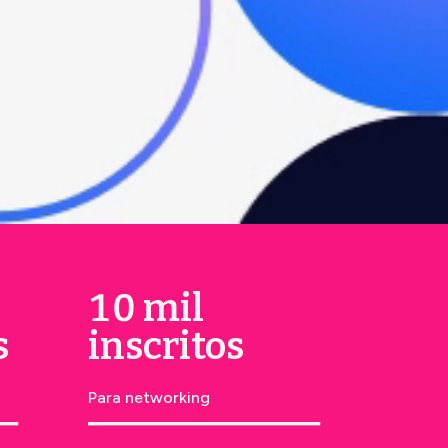
10 mil
s
inscritos
Para networking